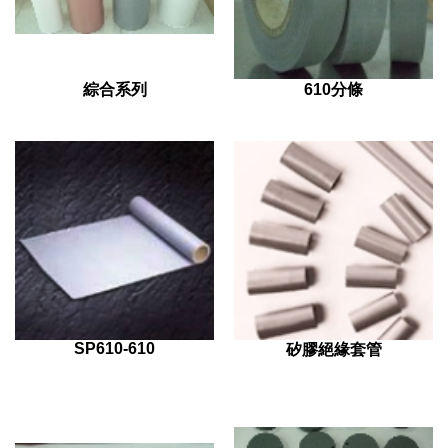
綜合系列
610分條
SP610-610
矽膠絕緣套管