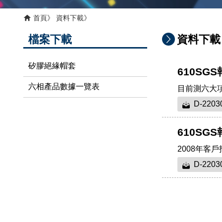
首頁
資料下載
檔案下載
資料下載
矽膠絕緣帽套
610SG
六相產品數據一覽表
目前測六大
D-2203
610SGS
2008年客
D-2203