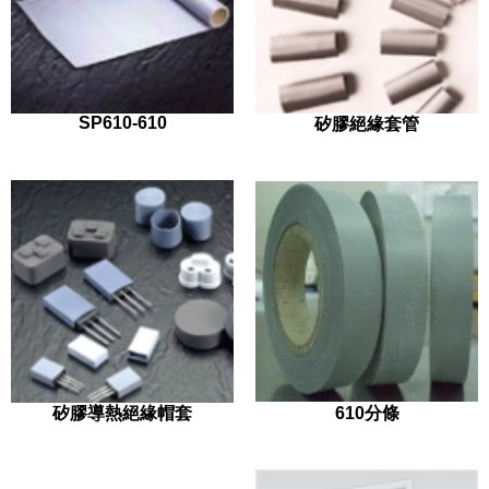
SP610-610
矽膠絕緣套管
矽膠導熱絕緣帽套
610分條